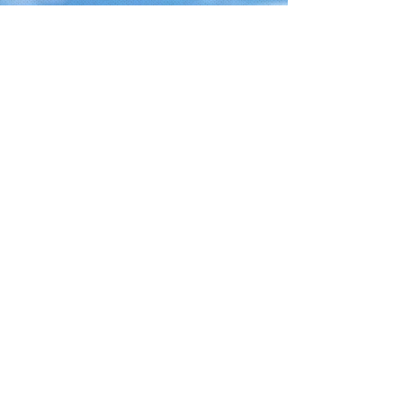
Telefono
+39 328 2185258
Email
info@nstwindsurfcenter.it
Follow
@ 2026 No Stress Team