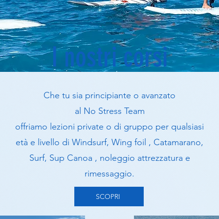
I nostri corsi
Che tu sia principiante o avanzato
al No Stress Team
offriamo lezioni private o di gruppo per qualsiasi
età e livello di Windsurf, Wing foil , Catamarano,
Surf, Sup Canoa , noleggio attrezzatura e
rimessaggio.
SCOPRI