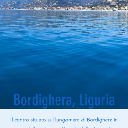
Bordighera, Liguria
Il centro situato sul lungomare di Bordighera in